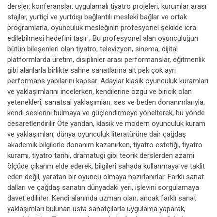
dersler, konferanslar, uygulamalı tiyatro projeleri, kurumlar arası
stajlar, yurtiçi ve yurtdışı bağlantılı mesleki bağlar ve ortak
programlarla, oyunculuk mesleğinin profesyonel şekilde icra
edilebilmesi hedefini taşır . Bu profesyonel alan oyunculuğun
bütün bileşenleri olan tiyatro, televizyon, sinema, dijital
platformlarda üretim, disiplinler arası performanslar, eğitmenlik
gibi alanlarla birlikte sahne sanatlarına ait pek çok ayrı
performans yapılarını kapsar. Adaylar klasik oyunculuk kuramları
ve yaklaşımlarını incelerken, kendilerine özgü ve biricik olan
yetenekleri, sanatsal yaklaşımları, ses ve beden donanımlarıyla,
kendi seslerini bulmaya ve güçlendirmeye yönelterek, bu yönde
cesaretlendirilir Öte yandan, klasik ve modern oyunculuk kuram
ve yaklaşımları, dünya oyunculuk literatürüne dair çağdaş
akademik bilgilerle donanım kazanırken, tiyatro estetiği, tiyatro
kuramı, tiyatro tarihi, dramatugi gibi teorik derslerden azami
ölçüde çıkarım elde ederek, bilgileri sahada kullanmaya ve taklit
eden değil, yaratan bir oyuncu olmaya hazırlanırlar. Farklı sanat
dalları ve çağdaş sanatın dünyadaki yeri, işlevini sorgulamaya
davet edilirler. Kendi alanında uzman olan, ancak farklı sanat
yaklaşımları bulunan usta sanatçılarla uygulama yaparak,