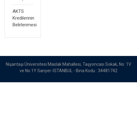
AKTS
Kredilerinin
Belirlenmesi
Nişantaşı Üniversitesi Maslak Mahallesi, Taşyoncası Sokak, No: 1V
ve No:1Y Sarıyer-İSTANBUL - Bina Kodu : 34481742