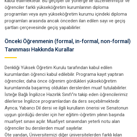
kabul edilmektedir. Bu geçişler bir yönerge ile düzenlenmiştir ve
öğrenciler farklı yükseköğretim kurumlarının diploma
programları veya aynı yükseköğretim kurumu içindeki diploma
programları arasında ancak önceden ilan edilen sayı ve geçiş
şartları çerçevesinde geçiş yapabilirler.
Önceki Öğrenmenin (formal, in-formal, non-formal)
Tanınması Hakkında Kurallar
Denkliği Yüksek Öğretim Kurulu tarafından kabul edilen
kurumlardan öğrenci kabul edilebilir. Programa kayıt yaptıran
öğrenciler, daha önce öğrenim gördükleri yükseköğretim
kurumlarında başarmış oldukları derslerden muaf tutulabilirler.
İsteğe Bağlı İngilizce Hazırlık Sınıfı”nı takip eden öğrencilerimiz
dilerlerse İngilizce programlardan da ders seçebilmektedir.
Ayrıca; Yabancı Dil dersi ve ilgili kurulların önerisi ve Senatonun
uygun gördüğü dersler için her eğitim-öğretim yılının başında
muafiyet sınavı açılır. Muafiyet sınavından yeterli notu alan
öğrenciler bu derslerden muaf sayılırlar.
Öte yandan, Üniversitemizi diğer üniversitelerden farklı kılan