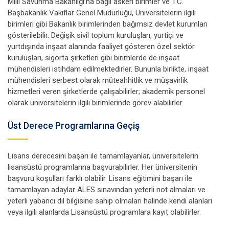
Milli Savunma Bakanlığı’na bağlı askeri birimler ve T.C.
Başbakanlık Vakıflar Genel Müdürlüğü, Üniversitelerin ilgili
birimleri gibi Bakanlık birimlerinden bağımsız devlet kurumları
gösterilebilir. Değişik sivil toplum kuruluşları, yurtiçi ve
yurtdışında inşaat alanında faaliyet gösteren özel sektör
kuruluşları, sigorta şirketleri gibi birimlerde de inşaat
mühendisleri istihdam edilmektedirler. Bununla birlikte, inşaat
mühendisleri serbest olarak müteahhitlik ve müşavirlik
hizmetleri veren şirketlerde çalışabilirler; akademik personel
olarak üniversitelerin ilgili birimlerinde görev alabilirler.
Üst Derece Programlarına Geçiş
Lisans derecesini başarı ile tamamlayanlar, üniversitelerin
lisansüstü programlarına başvurabilirler. Her üniversitenin
başvuru koşulları farklı olabilir. Lisans eğitimini başarı ile
tamamlayan adaylar ALES sınavından yeterli not almaları ve
yeterli yabancı dil bilgisine sahip olmaları halinde kendi alanları
veya ilgili alanlarda Lisansüstü programlara kayıt olabilirler.