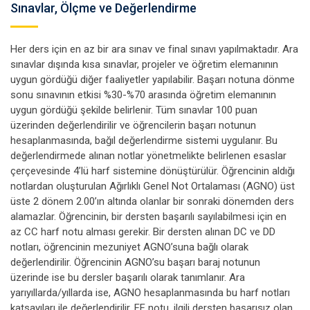
Sınavlar, Ölçme ve Değerlendirme
Her ders için en az bir ara sınav ve final sınavı yapılmaktadır. Ara
sınavlar dışında kısa sınavlar, projeler ve öğretim elemanının
uygun gördüğü diğer faaliyetler yapılabilir. Başarı notuna dönme
sonu sınavının etkisi %30-%70 arasında öğretim elemanının
uygun gördüğü şekilde belirlenir. Tüm sınavlar 100 puan
üzerinden değerlendirilir ve öğrencilerin başarı notunun
hesaplanmasında, bağıl değerlendirme sistemi uygulanır. Bu
değerlendirmede alınan notlar yönetmelikte belirlenen esaslar
çerçevesinde 4’lü harf sistemine dönüştürülür. Öğrencinin aldığı
notlardan oluşturulan Ağırlıklı Genel Not Ortalaması (AGNO) üst
üste 2 dönem 2.00’ın altında olanlar bir sonraki dönemden ders
alamazlar. Öğrencinin, bir dersten başarılı sayılabilmesi için en
az CC harf notu alması gerekir. Bir dersten alınan DC ve DD
notları, öğrencinin mezuniyet AGNO’suna bağlı olarak
değerlendirilir. Öğrencinin AGNO’su başarı baraj notunun
üzerinde ise bu dersler başarılı olarak tanımlanır. Ara
yarıyıllarda/yıllarda ise, AGNO hesaplanmasında bu harf notları
katsayıları ile değerlendirilir. FF notu, ilgili dersten başarısız olan