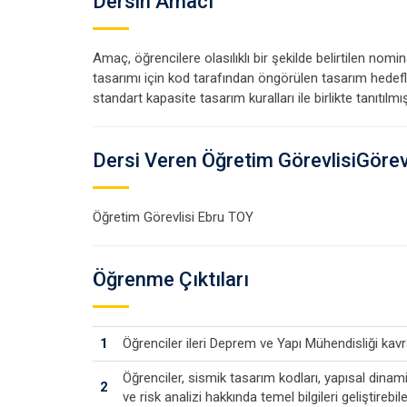
Dersin Amacı
Amaç, öğrencilere olasılıklı bir şekilde belirtilen no
tasarımı için kod tarafından öngörülen tasarım hedefle
standart kapasite tasarım kuralları ile birlikte tanıtılmış
Dersi Veren Öğretim GörevlisiGörevl
Öğretim Görevlisi Ebru TOY
Öğrenme Çıktıları
1
Öğrenciler ileri Deprem ve Yapı Mühendisliği kavr
Öğrenciler, sismik tasarım kodları, yapısal din
2
ve risk analizi hakkında temel bilgileri geliştirebil