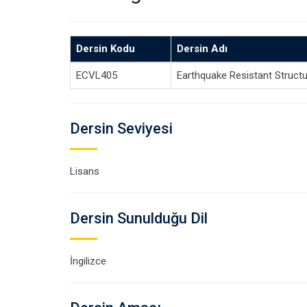
Dersin Kodu
Dersin Adı
ECVL405
Earthquake Resistant Structu
Dersin Seviyesi
Lisans
Dersin Sunulduğu Dil
İngilizce