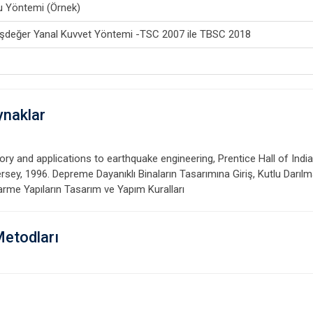
u Yöntemi (Örnek)
Eşdeğer Yanal Kuvvet Yöntemi -TSC 2007 ile TBSC 2018
ynaklar
ory and applications to earthquake engineering, Prentice Hall of Indi
ersey, 1996. Depreme Dayanıklı Binaların Tasarımına Giriş, Kutlu Darı
me Yapıların Tasarım ve Yapım Kuralları
Metodları