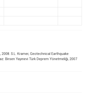
a, 2008. S.L. Kramer, Geotechnical Earthquake
lmaz. Birsen Yayınevi Türk Deprem Yönetmeliği, 2007