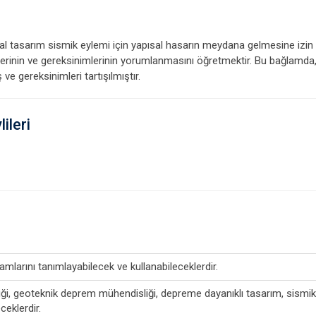
minal tasarım sismik eylemi için yapısal hasarın meydana gelmesine izi
rinin ve gereksinimlerinin yorumlanmasını öğretmektir. Bu bağlamda, ri
 ve gereksinimleri tartışılmıştır.
ileri
amlarını tanımlayabilecek ve kullanabileceklerdir.
amiği, geoteknik deprem mühendisliği, depreme dayanıklı tasarım, sism
eceklerdir.