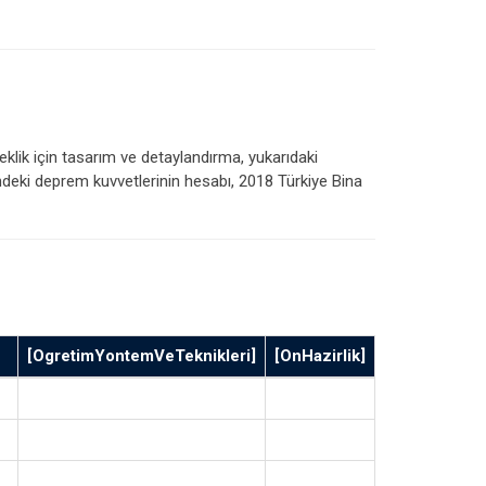
eklik için tasarım ve detaylandırma, yukarıdaki
deki deprem kuvvetlerinin hesabı, 2018 Türkiye Bina
[OgretimYontemVeTeknikleri]
[OnHazirlik]