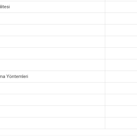
litesi
ama Yöntemleri