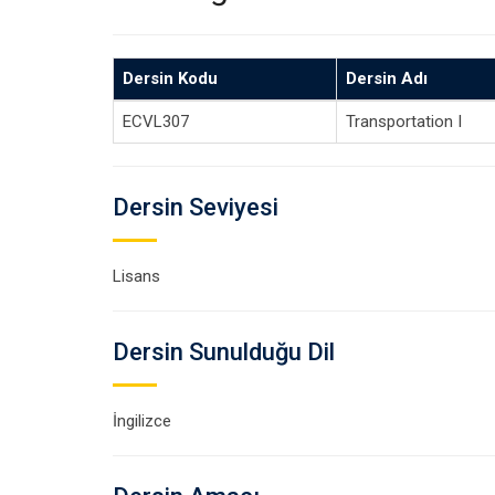
Dersin Kodu
Dersin Adı
ECVL307
Transportation I
Dersin Seviyesi
Lisans
Dersin Sunulduğu Dil
İngilizce