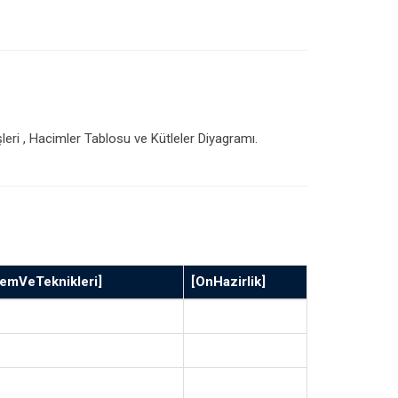
leri , Hacimler Tablosu ve Kütleler Diyagramı.
emVeTeknikleri]
[OnHazirlik]