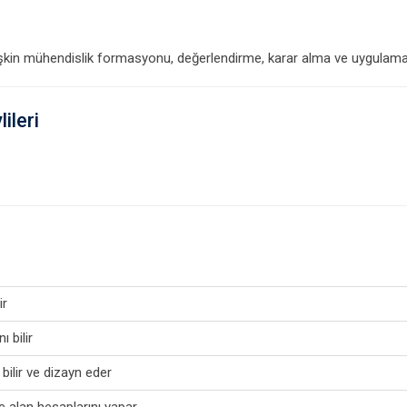
işkin mühendislik formasyonu, değerlendirme, karar alma ve uygulama b
ileri
ir
 bilir
 bilir ve dizayn eder
ve alan hesaplarını yapar