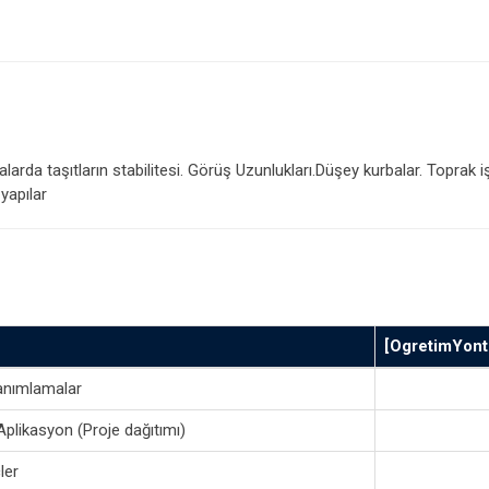
rda taşıtların stabilitesi. Görüş Uzunlukları.Düşey kurbalar. Toprak iş
yapılar
[OgretimYont
 tanımlamalar
Aplikasyon (Proje dağıtımı)
ler