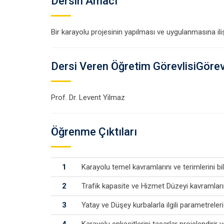
Dersin Amacı
Bir karayolu projesinin yapılması ve uygulanmasına il
Dersi Veren Öğretim GörevlisiGörevl
Prof. Dr. Levent Yilmaz
Öğrenme Çıktıları
1
Karayolu temel kavramlarını ve terimlerini bil
2
Trafik kapasite ve Hizmet Düzeyi kavramlarını
3
Yatay ve Düşey kurbalarla ilgili parametreleri
4
Karayolu enkesitlerini tasarlar projelendirir 