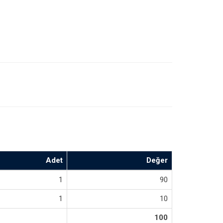
Adet
Değer
1
90
1
10
100