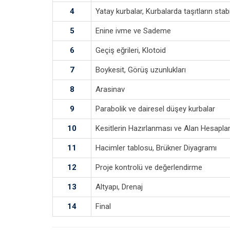
4
Yatay kurbalar, Kurbalarda taşıtların stabi
5
Enine ivme ve Sademe
6
Geçiş eğrileri, Klotoid
7
Boykesit, Görüş uzunlukları
8
Arasinav
9
Parabolik ve dairesel düşey kurbalar
10
Kesitlerin Hazırlanması ve Alan Hesapl
11
Hacimler tablosu, Brükner Diyagramı
12
Proje kontrolü ve değerlendirme
13
Altyapı, Drenaj
14
Final