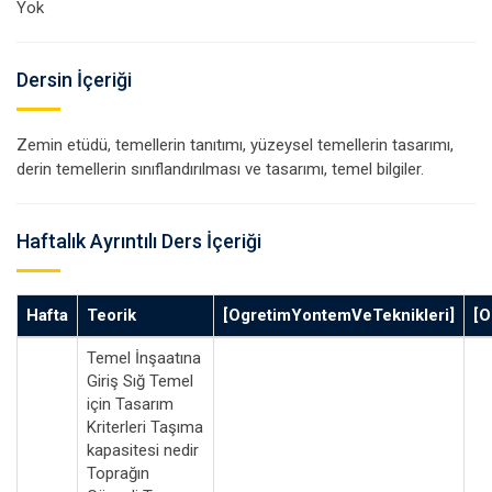
Yok
Dersin İçeriği
Zemin etüdü, temellerin tanıtımı, yüzeysel temellerin tasarımı,
derin temellerin sınıflandırılması ve tasarımı, temel bilgiler.
Haftalık Ayrıntılı Ders İçeriği
Hafta
Teorik
[OgretimYontemVeTeknikleri]
[O
Temel İnşaatına
Giriş Sığ Temel
için Tasarım
Kriterleri Taşıma
kapasitesi nedir
Toprağın