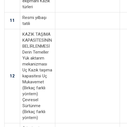
ekipmanı Kazık
türleri
Resmi yılbaşı
11
tatili
KAZIK TAŞIMA
KAPASİTESİNİN
BELİRLENMESİ
Derin Temeller
Yük aktarım
mekanizması
Uç Kazık taşıma
12
kapasitesi Uç
Mukavemet
(Birkaç farklı
yöntem)
Çevresel
Sürtünme
(Birkaç farklı
yöntem)