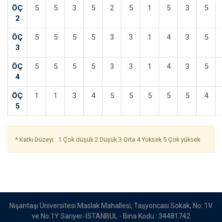
ÖÇ
5
5
3
5
2
5
1
5
3
5
2
ÖÇ
5
5
5
5
3
3
1
4
3
5
3
ÖÇ
5
5
5
5
3
3
1
4
3
5
4
ÖÇ
1
1
3
4
5
5
5
5
5
4
5
* Katkı Düzeyi : 1 Çok düşük 2 Düşük 3 Orta 4 Yüksek 5 Çok yüksek
Nişantaşı Üniversitesi Maslak Mahallesi, Taşyoncası Sokak, No: 1V
ve No:1Y Sarıyer-İSTANBUL - Bina Kodu : 34481742