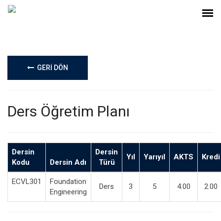
GERİ DÖN
Ders Öğretim Planı
Dersin
Dersin
Yıl
Yarıyıl
AKTS
Kredi
Kodu
Dersin Adı
Türü
ECVL301
Foundation
Ders
3
5
4.00
2.00
Engineering