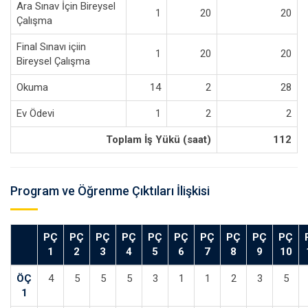
Ara Sınav İçin Bireysel
1
20
20
Çalışma
Final Sınavı içiin
1
20
20
Bireysel Çalışma
Okuma
14
2
28
Ev Ödevi
1
2
2
Toplam İş Yükü (saat)
112
Program ve Öğrenme Çıktıları İlişkisi
PÇ
PÇ
PÇ
PÇ
PÇ
PÇ
PÇ
PÇ
PÇ
PÇ
1
2
3
4
5
6
7
8
9
10
ÖÇ
4
5
5
5
3
1
1
2
3
5
1