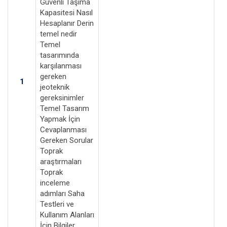
Güvenli Taşıma
Kapasitesi Nasıl
Hesaplanır Derin
temel nedir
Temel
tasarımında
karşılanması
gereken
1
jeoteknik
gereksinimler
Temel Tasarım
Yapmak İçin
Cevaplanması
Gereken Sorular
Toprak
araştırmaları
Toprak
inceleme
adımları Saha
Testleri ve
Kullanım Alanları
İçin Bilgiler