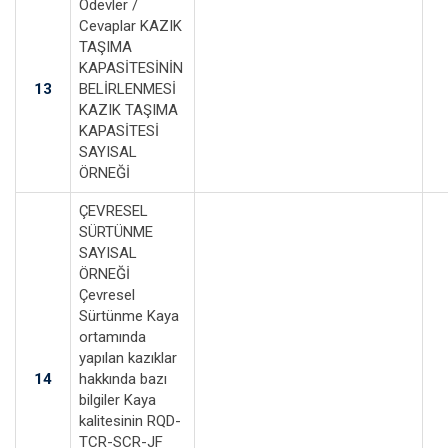
Ödevler /
Cevaplar KAZIK
TAŞIMA
KAPASİTESİNİN
13
BELİRLENMESİ
KAZIK TAŞIMA
KAPASİTESİ
SAYISAL
ÖRNEĞİ
ÇEVRESEL
SÜRTÜNME
SAYISAL
ÖRNEĞİ
Çevresel
Sürtünme Kaya
ortamında
yapılan kazıklar
14
hakkında bazı
bilgiler Kaya
kalitesinin RQD-
TCR-SCR-JF