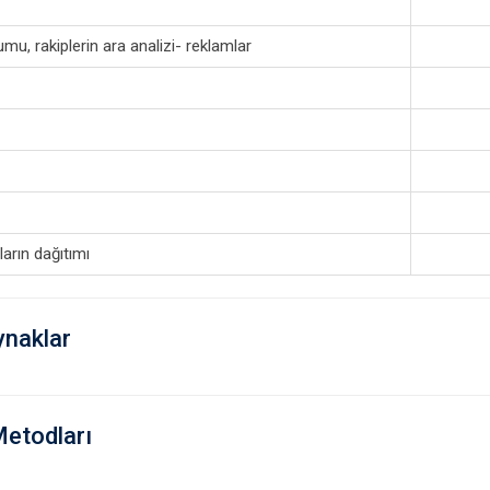
mu, rakiplerin ara analizi- reklamlar
arın dağıtımı
ynaklar
Metodları