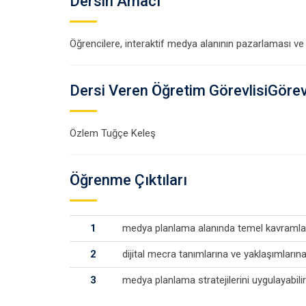
Dersin Amacı
Öğrencilere, interaktif medya alanının pazarlaması ve m
Dersi Veren Öğretim GörevlisiGörevl
Özlem Tuğçe Keleş
Öğrenme Çıktıları
1
medya planlama alanında temel kavramlar
2
dijital mecra tanımlarına ve yaklaşımların
3
medya planlama stratejilerini uygulayabilir