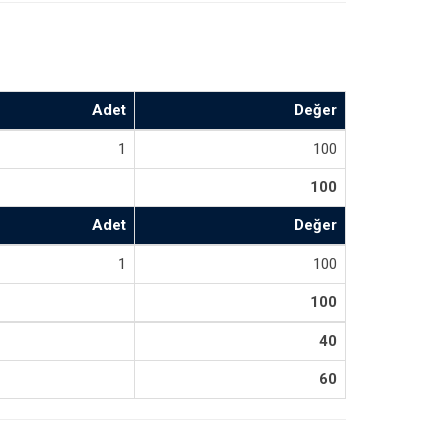
Adet
Değer
1
100
100
Adet
Değer
1
100
100
40
60