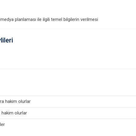
edya planlaması ile ilgili temel bilgilerin verilmesi
ileri
a hakim olurlar
a hakim olurlar
ler