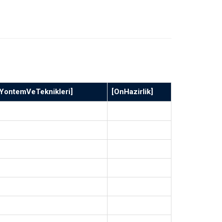
YontemVeTeknikleri]
[OnHazirlik]