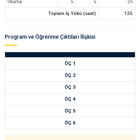
Okuma
5
5
25
Toplam İş Yükü (saat)
125
Program ve Öğrenme Çıktıları İlişkisi
ÖÇ 1
ÖÇ 2
ÖÇ 3
ÖÇ 4
ÖÇ 5
ÖÇ 6