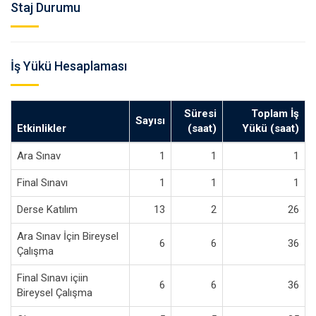
Staj Durumu
İş Yükü Hesaplaması
Süresi
Toplam İş
Sayısı
Etkinlikler
(saat)
Yükü (saat)
Ara Sınav
1
1
1
Final Sınavı
1
1
1
Derse Katılım
13
2
26
Ara Sınav İçin Bireysel
6
6
36
Çalışma
Final Sınavı içiin
6
6
36
Bireysel Çalışma