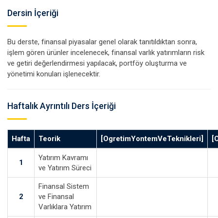
Dersin İçeriği
Bu derste, finansal piyasalar genel olarak tanıtıldıktan sonra,
işlem gören ürünler incelenecek, finansal varlık yatırımların risk
ve getiri değerlendirmesi yapılacak, portföy oluşturma ve
yönetimi konuları işlenecektir.
Haftalık Ayrıntılı Ders İçeriği
Hafta
Teorik
[OgretimYontemVeTeknikleri]
[
Yatırım Kavramı
1
ve Yatırım Süreci
Finansal Sistem
2
ve Finansal
Varlıklara Yatırım