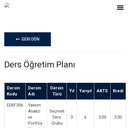
GERİ DÖN
Ders Öğretim Planı
Dersin
Dersin
Dersin
Yıl
Yarıyıl
AKTS
Kredi
Kodu
Adı
Türü
EEKF306
Yatırım
Analizi
Seçmeli
ve
Ders
3
6
5.00
3.00
Portföy
Grubu