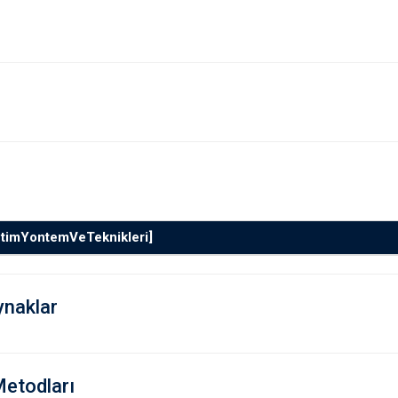
etimYontemVeTeknikleri]
ynaklar
Metodları