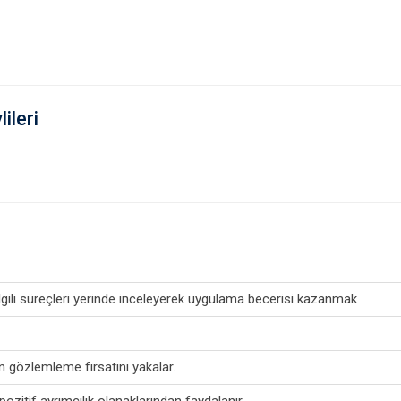
ileri
ilgili süreçleri yerinde inceleyerek uygulama becerisi kazanmak
an gözlemleme fırsatını yakalar.
pozitif ayrımcılık olanaklarından faydalanır.