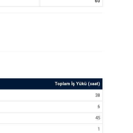
60
Toplam İş Yükü (saat)
38
6
45
1