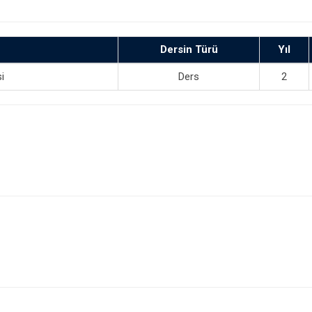
Dersin Türü
Yıl
i
Ders
2