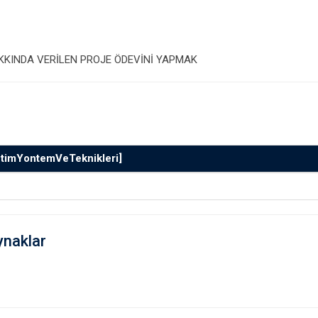
AKKINDA VERİLEN PROJE ÖDEVİNİ YAPMAK
etimYontemVeTeknikleri]
ynaklar