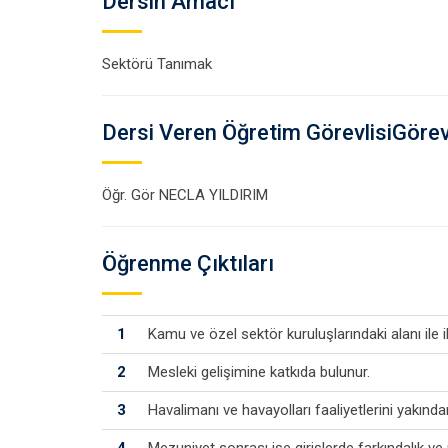
Dersin Amacı
Sektörü Tanımak
Dersi Veren Öğretim GörevlisiGörevl
Öğr. Gör NECLA YILDIRIM
Öğrenme Çıktıları
1
Kamu ve özel sektör kuruluşlarındaki alanı ile 
2
Mesleki gelişimine katkıda bulunur.
3
Havalimanı ve havayolları faaliyetlerini yakınd
4
Mezuniyet sonrası işe girişlerde farkındalık ve 