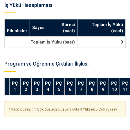
İş Yükü Hesaplaması
Süresi
Toplam İş Yükü
Sayısı
Etkinlikler
(saat)
(saat)
Toplam İş Yükü (saat)
0
Program ve Öğrenme Çıktıları İlişkisi
PÇ
PÇ
PÇ
PÇ
PÇ
PÇ
PÇ
PÇ
PÇ
PÇ
PÇ
1
2
3
4
5
6
7
8
9
10
11
* Katkı Düzeyi : 1 Çok düşük 2 Düşük 3 Orta 4 Yüksek 5 Çok yüksek