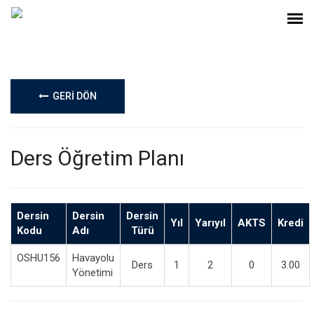
GERİ DÖN
Ders Öğretim Planı
Dersin
Dersin
Dersin
Yıl
Yarıyıl
AKTS
Kredi
Kodu
Adı
Türü
OSHU156
Havayolu
Ders
1
2
0
3.00
Yönetimi