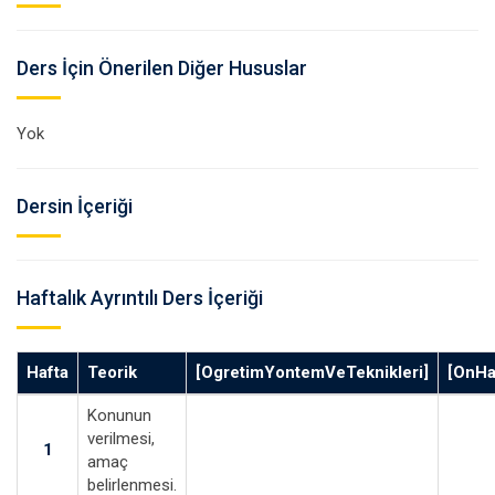
Ders İçin Önerilen Diğer Hususlar
Yok
Dersin İçeriği
Haftalık Ayrıntılı Ders İçeriği
Hafta
Teorik
[OgretimYontemVeTeknikleri]
[OnHaz
Konunun
verilmesi,
1
amaç
belirlenmesi.