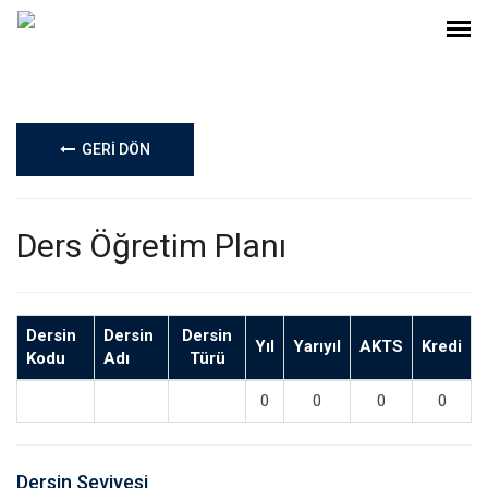
GERİ DÖN
Ders Öğretim Planı
Dersin
Dersin
Dersin
Yıl
Yarıyıl
AKTS
Kredi
Kodu
Adı
Türü
0
0
0
0
Dersin Seviyesi