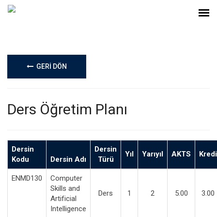
GERİ DÖN
Ders Öğretim Planı
Dersin
Dersin
Yıl
Yarıyıl
AKTS
Kredi
Kodu
Dersin Adı
Türü
ENMD130
Computer
Skills and
Ders
1
2
5.00
3.00
Artificial
Intelligence