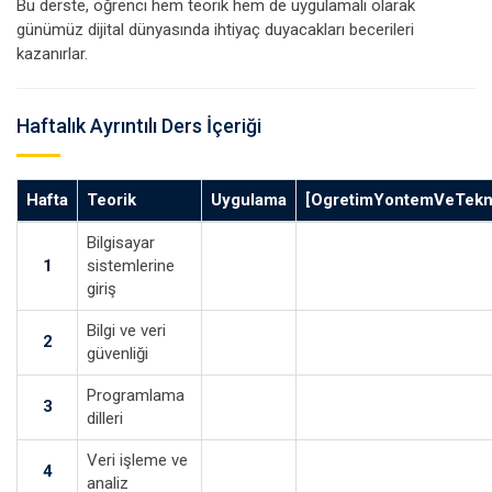
Bu derste, öğrenci hem teorik hem de uygulamalı olarak
günümüz dijital dünyasında ihtiyaç duyacakları becerileri
kazanırlar.
Haftalık Ayrıntılı Ders İçeriği
Hafta
Teorik
Uygulama
[OgretimYontemVeTekni
Bilgisayar
1
sistemlerine
giriş
Bilgi ve veri
2
güvenliği
Programlama
3
dilleri
Veri işleme ve
4
analiz