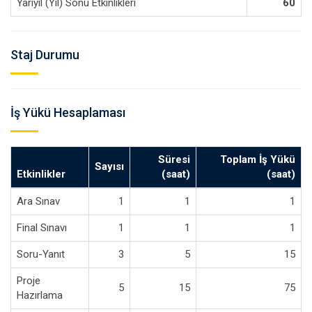
Yarıyıl (Yıl) Sonu Etkinlikleri
60
Staj Durumu
İş Yükü Hesaplaması
Süresi
Toplam İş Yükü
Sayısı
Etkinlikler
(saat)
(saat)
Ara Sınav
1
1
1
Final Sınavı
1
1
1
Soru-Yanıt
3
5
15
Proje
5
15
75
Hazırlama