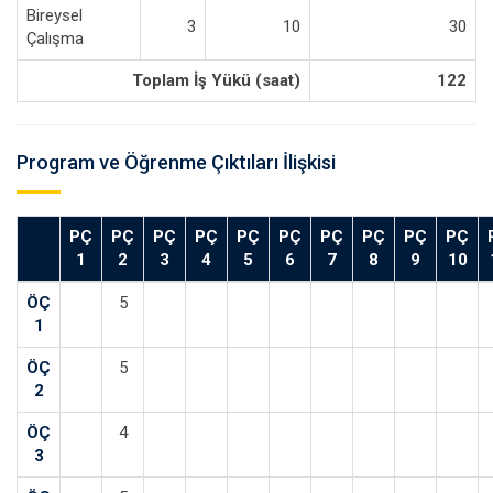
Bireysel
3
10
30
Çalışma
Toplam İş Yükü (saat)
122
Program ve Öğrenme Çıktıları İlişkisi
PÇ
PÇ
PÇ
PÇ
PÇ
PÇ
PÇ
PÇ
PÇ
PÇ
1
2
3
4
5
6
7
8
9
10
ÖÇ
5
1
ÖÇ
5
2
ÖÇ
4
3