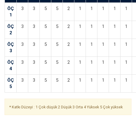
ÖÇ
3
3
5
5
2
1
1
1
1
1
1
ÖÇ
3
3
5
5
2
1
1
1
1
1
2
ÖÇ
3
3
5
5
2
1
1
1
1
1
3
ÖÇ
3
3
5
5
2
1
1
1
1
1
4
ÖÇ
3
3
5
5
2
1
1
1
1
1
5
* Katkı Düzeyi : 1 Çok düşük 2 Düşük 3 Orta 4 Yüksek 5 Çok yüksek