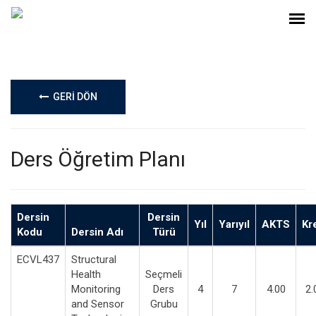
GERİ DÖN
Ders Öğretim Planı
Dersin
Dersin
Yıl
Yarıyıl
AKTS
Kr
Kodu
Dersin Adı
Türü
ECVL437
Structural
Health
Seçmeli
Monitoring
Ders
4
7
4.00
2.
and Sensor
Grubu