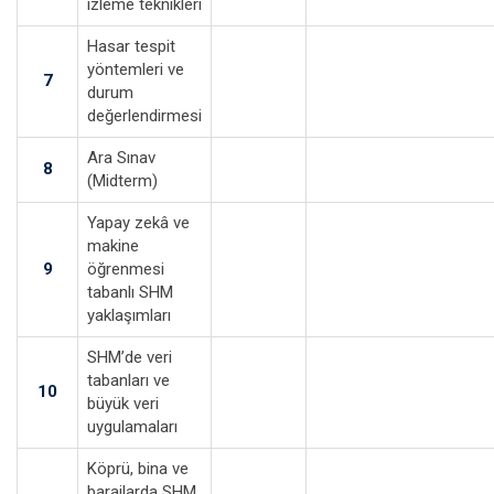
izleme teknikleri
Hasar tespit
yöntemleri ve
7
durum
değerlendirmesi
Ara Sınav
8
(Midterm)
Yapay zekâ ve
makine
9
öğrenmesi
tabanlı SHM
yaklaşımları
SHM’de veri
tabanları ve
10
büyük veri
uygulamaları
Köprü, bina ve
barajlarda SHM