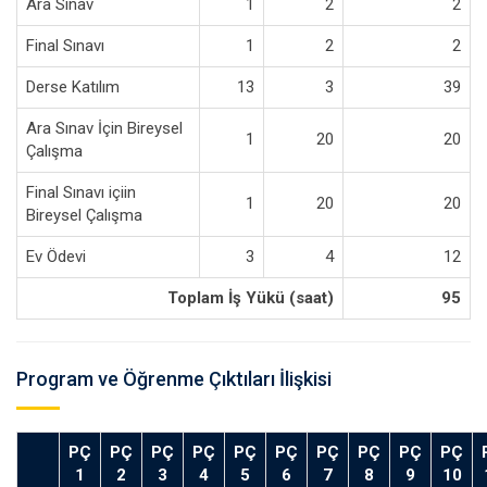
Ara Sınav
1
2
2
Final Sınavı
1
2
2
Derse Katılım
13
3
39
Ara Sınav İçin Bireysel
1
20
20
Çalışma
Final Sınavı içiin
1
20
20
Bireysel Çalışma
Ev Ödevi
3
4
12
Toplam İş Yükü (saat)
95
Program ve Öğrenme Çıktıları İlişkisi
PÇ
PÇ
PÇ
PÇ
PÇ
PÇ
PÇ
PÇ
PÇ
PÇ
1
2
3
4
5
6
7
8
9
10