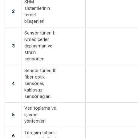
SHM
sistemlerinin
2
temel
bileşenleri
Sensör türleri I:
ivmeölçerler,
3
deplasman ve
strain
sensörleri
Sensör türleri II:
fiber optik
4
sensörler,
kablosuz
sensör ağları
Veri toplama ve
5
işleme
yöntemleri
Titreşim tabanlı
6