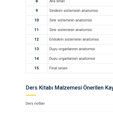
8
Ara sınav
9
Sindirim sisteminin anatomisi
10
Sinir sisteminin anatomisi
11
Sinir sisteminin anatomisi
12
Endokrin sisteminin anatomisi
13
Duyu organlarının anatomisi
14
Duyu organlarının anatomisi
15
Final sınavı
Ders Kitabı Malzemesi Önerilen Ka
Ders notları