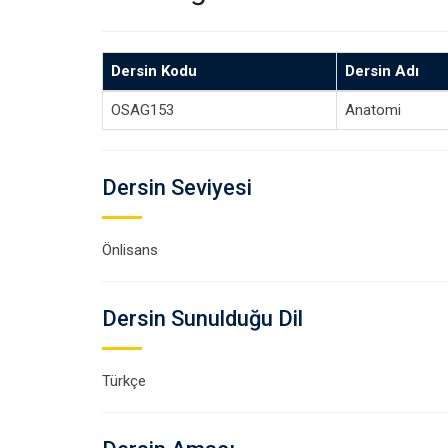
Dersin Kodu
Dersin Adı
OSAG153
Anatomi
Dersin Seviyesi
Önlisans
Dersin Sunulduğu Dil
Türkçe