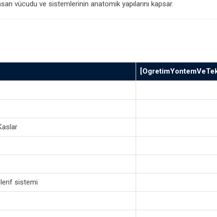
insan vücudu ve sistemlerinin anatomik yapılarını kapsar.
[OgretimYontemVeTekn
Kaslar
lenf sistemi