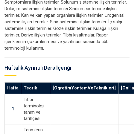
Semptomlara ilişkin terimler. Solunum sistemine ilişkin terimler.
Dolaşım sistemine ilişkin terimler.Sindirim sistemine ilişkin
terimler. Kan ve kan yapan organlara ilişkin terimler. Ürogenital
sisteme ilişkin terimler. Sinir sistemine ilişkin terimler. İç salgı
sistemine ilişkin terimler. Göze ilişkin terimler. Kulağa ilişkin
terimler. Deriye ilişkin terimler. Tıbbı kısaltmalar. Rapor
içeriklerinin çözümlenmesi ve yazılması sırasında tıbbı
terminoloji kullanımı.
Haftalık Ayrıntılı Ders İçeriği
Hafta
Teorik
[OgretimYontemVeTeknikleri]
[OnHaz
Tıbbi
terminoloji
1
tanım ve
tarihçesi
Terimlerin