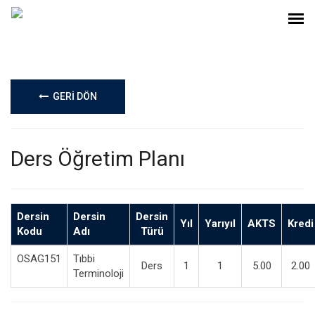
GERİ DÖN
Ders Öğretim Planı
Dersin
Dersin
Dersin
Yıl
Yarıyıl
AKTS
Kredi
Kodu
Adı
Türü
OSAG151
Tıbbi
Ders
1
1
5.00
2.00
Terminoloji