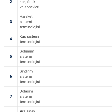
2
kök, önek
ve sonekleri
Hareket
3
sistemi
terminolojisi
Kas sistemi
4
terminolojisi
Solunum
5
sistemi
terminolojisi
Sindirim
6
sistemi
terminolojisi
Dolaşım
7
sistemi
terminolojisi
Ara sınav