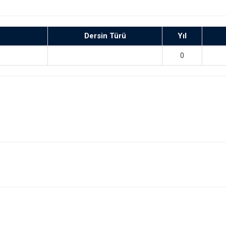
Dersin Türü
Yıl
0