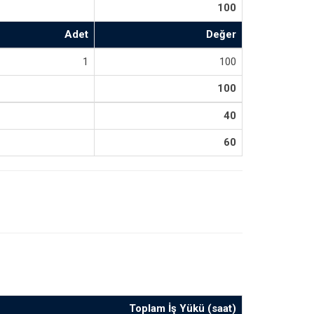
100
Adet
Değer
1
100
100
40
60
Toplam İş Yükü (saat)