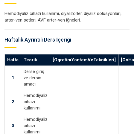
Hemodiyaliz cihazı kullanımı, diyalizörler, diyaliz solüsyonları,
arter-ven setleri, AVF arter-ven iğneleri.
Haftalık Ayrıntılı Ders İçeriği
Hafta
Teorik
[OgretimYontemVeTeknikleri]
[OnHaz
Derse giriş
1
ve dersin
amacı
Hemodiyaliz
2
cihazı
kullanımı
Hemodiyaliz
3
cihazı
kullanımı