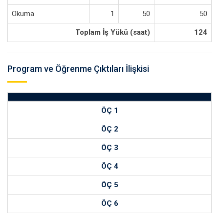
Okuma
1
50
50
Toplam İş Yükü (saat)
124
Program ve Öğrenme Çıktıları İlişkisi
ÖÇ 1
ÖÇ 2
ÖÇ 3
ÖÇ 4
ÖÇ 5
ÖÇ 6