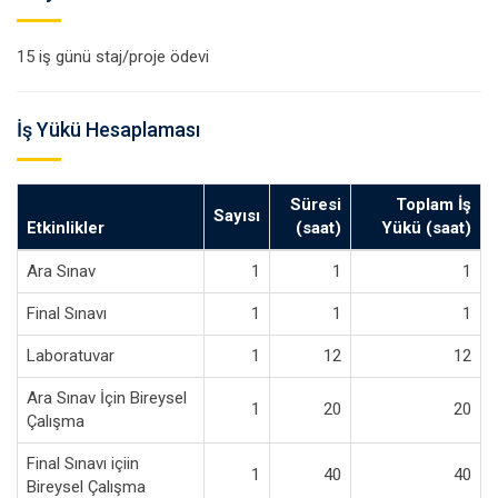
15 iş günü staj/proje ödevi
İş Yükü Hesaplaması
Süresi
Toplam İş
Sayısı
Etkinlikler
(saat)
Yükü (saat)
Ara Sınav
1
1
1
Final Sınavı
1
1
1
Laboratuvar
1
12
12
Ara Sınav İçin Bireysel
1
20
20
Çalışma
Final Sınavı içiin
1
40
40
Bireysel Çalışma