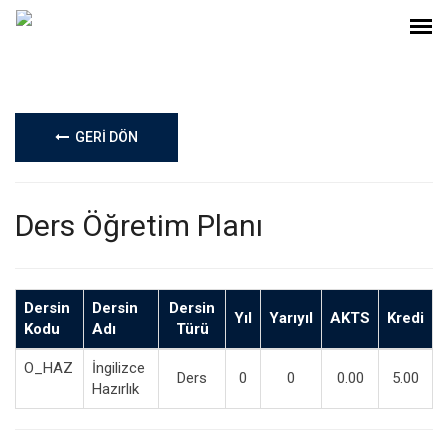
GERİ DÖN
Ders Öğretim Planı
Dersin
Dersin
Dersin
Yıl
Yarıyıl
AKTS
Kredi
Kodu
Adı
Türü
O_HAZ
İngilizce
Ders
0
0
0.00
5.00
Hazırlık