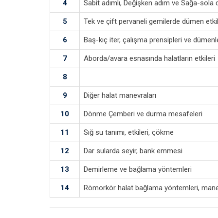
4
Sabit adımlı, Değişken adım ve Sağa-sola dev
5
Tek ve çift pervaneli gemilerde dümen etkil
6
Baş-kıç iter, çalışma prensipleri ve dümenl
7
Aborda/avara esnasında halatların etkileri
8
9
Diğer halat manevraları
10
Dönme Çemberi ve durma mesafeleri
11
Sığ su tanımı, etkileri, çökme
12
Dar sularda seyir, bank emmesi
13
Demirleme ve bağlama yöntemleri
14
Römorkör halat bağlama yöntemleri, man