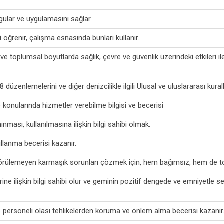
uygular ve uygulamasını sağlar.
i öğrenir, çalışma esnasında bunları kullanır.
e toplumsal boyutlarda sağlık, çevre ve güvenlik üzerindeki etkileri il
üzenlemelerini ve diğer denizcilikle ilgili Ulusal ve uluslararası kural
konularında hizmetler verebilme bilgisi ve becerisi
nması, kullanılmasına ilişkin bilgi sahibi olmak.
llanma becerisi kazanır.
 öngörülemeyen karmaşık sorunları çözmek için, hem bağımsız, hem de t
rine ilişkin bilgi sahibi olur ve geminin pozitif dengede ve emniyetle se
e personeli olası tehlikelerden koruma ve önlem alma becerisi kazanır