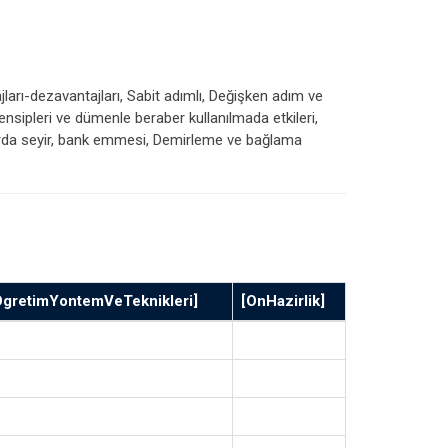
jları-dezavantajları, Sabit adımlı, Değişken adım ve
rensipleri ve dümenle beraber kullanılmada etkileri,
ularda seyir, bank emmesi, Demirleme ve bağlama
OgretimYontemVeTeknikleri]
[OnHazirlik]