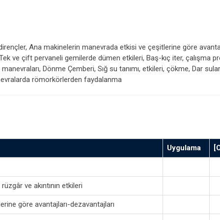
i dirençler, Ana makinelerin manevrada etkisi ve çeşitlerine göre avanta
 Tek ve çift pervaneli gemilerde dümen etkileri, Baş-kıç iter, çalışma p
at manevraları, Dönme Çemberi, Sığ su tanımı, etkileri, çökme, Dar s
nevralarda römorkörlerden faydalanma
Uygulama
[
rüzgâr ve akıntının etkileri
erine göre avantajları-dezavantajları