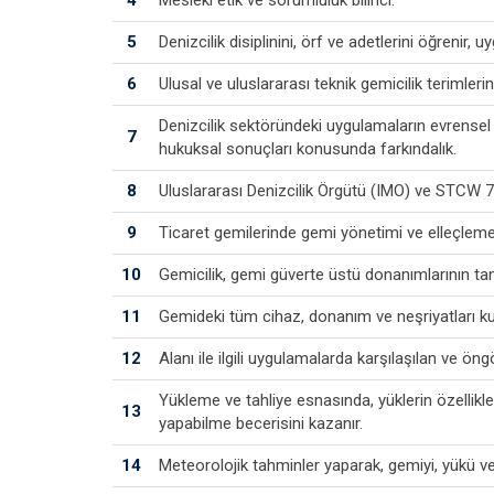
5
Denizcilik disiplinini, örf ve adetlerini öğrenir, 
6
Ulusal ve uluslararası teknik gemicilik terimlerin
Denizcilik sektöründeki uygulamaların evrensel v
7
hukuksal sonuçları konusunda farkındalık.
8
Uluslararası Denizcilik Örgütü (IMO) ve STCW 78 d
9
Ticaret gemilerinde gemi yönetimi ve elleçleme 
10
Gemicilik, gemi güverte üstü donanımlarının tanı
11
Gemideki tüm cihaz, donanım ve neşriyatları ku
12
Alanı ile ilgili uygulamalarda karşılaşılan ve
Yükleme ve tahliye esnasında, yüklerin özellikle
13
yapabilme becerisini kazanır.
14
Meteorolojik tahminler yaparak, gemiyi, yükü v