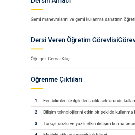
Dersin Amacı
Gemi manevralarını ve gemi kullanma sanatının öğreti
Dersi Veren Öğretim GörevlisiGörevl
Öğr. gör. Cemal Kılıç
Öğrenme Çıktıları
1
Fen bilimleri ile ilgili denizcilik sektöründe kullan
2
Bilişim teknolojilerini etkin bir şekilde kullanma 
3
Türkçe sözlü ve yazılı etkin iletişim kurma beceri
4
Mesleki etik ve sorumluluk bilinci.