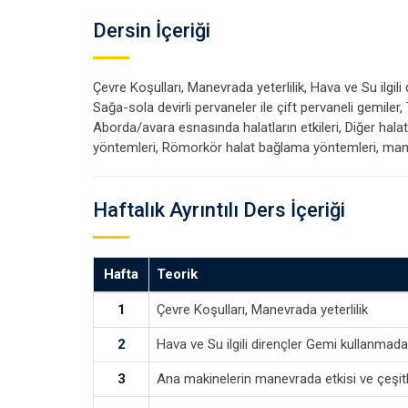
Dersin İçeriği
Çevre Koşulları, Manevrada yeterlilik, Hava ve Su ilgil
Sağa-sola devirli pervaneler ile çift pervaneli gemiler,
Aborda/avara esnasında halatların etkileri, Diğer hal
yöntemleri, Römorkör halat bağlama yöntemleri, ma
Haftalık Ayrıntılı Ders İçeriği
Hafta
Teorik
1
Çevre Koşulları, Manevrada yeterlilik
2
Hava ve Su ilgili dirençler Gemi kullanmada 
3
Ana makinelerin manevrada etkisi ve çeşitl