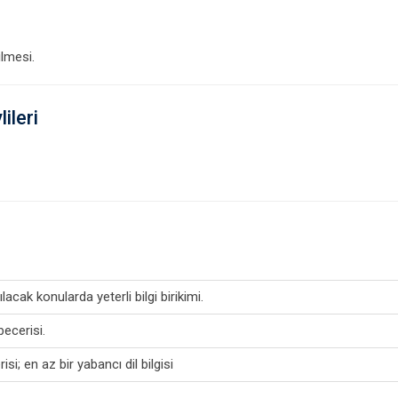
lmesi.
ileri
ılacak konularda yeterli bilgi birikimi.
becerisi.
si; en az bir yabancı dil bilgisi